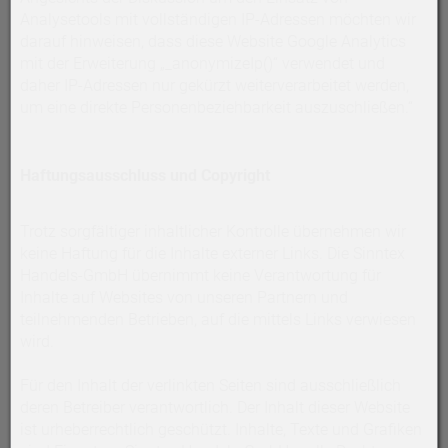
Analysetools mit vollständigen IP-Adressen möchten wir
darauf hinweisen, dass diese Website Google Analytics
mit der Erweiterung „_anonymizeIp()“ verwendet und
daher IP-Adressen nur gekürzt weiterverarbeitet werden,
um eine direkte Personenbeziehbarkeit auszuschließen.“
Haftungsausschluss und Copyright
Trotz sorgfältiger inhaltlicher Kontrolle übernehmen wir
keine Haftung für die Inhalte externer Links. Die Sinntex
Handels-GmbH übernimmt keine Verantwortung für
Inhalte auf Websites von unseren Partnern und
teilnehmenden Betrieben, auf die mittels Links verwiesen
wird.
Für den Inhalt der verlinkten Seiten sind ausschließlich
deren Betreiber verantwortlich. Der Inhalt dieser Website
ist urheberrechtlich geschützt. Inhalte, Texte und Grafiken