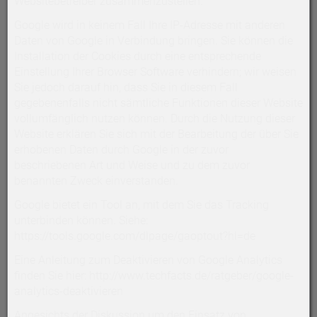
Websitebetreiber zusammenzustellen.
Google wird in keinem Fall Ihre IP-Adresse mit anderen
Daten von Google in Verbindung bringen. Sie können die
Installation der Cookies durch eine entsprechende
Einstellung Ihrer Browser Software verhindern; wir weisen
Sie jedoch darauf hin, dass Sie in diesem Fall
gegebenenfalls nicht sämtliche Funktionen dieser Website
vollumfänglich nutzen können. Durch die Nutzung dieser
Website erklären Sie sich mit der Bearbeitung der über Sie
erhobenen Daten durch Google in der zuvor
beschriebenen Art und Weise und zu dem zuvor
benannten Zweck einverstanden.
Google bietet ein Tool an, mit dem Sie das Tracking
unterbinden können. Siehe:
https://tools.google.com/dlpage/gaoptout?hl=de
Eine Anleitung zum Deaktivieren von Google Analytics
finden Sie hier: http://www.techfacts.de/ratgeber/google-
analytics-deaktivieren
Angesichts der Diskussion um den Einsatz von