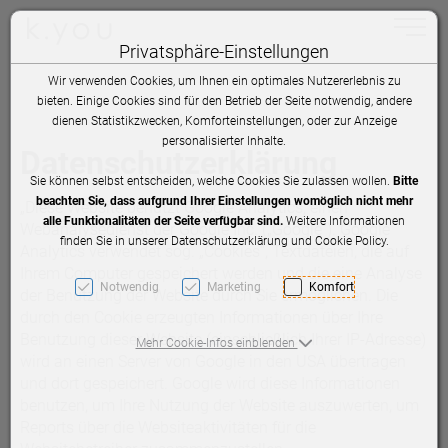
Toggle 
Privatsphäre-Einstellungen
Zum Inhalt springen [AK + 0]
Zum Hauptmenü springen [AK + 1]
Zum Hauptmenü springen [AK + 2]
Zum Hauptmenü (oben rechts) springen [AK + 3]
Zum Footer-Menü unten (angedockt an Browserrand) springen [
Zum "Barrierefreiheits-Menü" springen [AK + 5]
Wir verwenden Cookies, um Ihnen ein optimales Nutzererlebnis zu
bieten. Einige Cookies sind für den Betrieb der Seite notwendig, andere
dienen Statistikzwecken, Komforteinstellungen, oder zur Anzeige
personalisierter Inhalte.
Datenschutzerklärung
Sie können selbst entscheiden, welche Cookies Sie zulassen wollen.
Bitte
beachten Sie, dass aufgrund Ihrer Einstellungen womöglich nicht mehr
„Diese Website benutzt Google Analytics, einen
alle Funktionalitäten der Seite verfügbar sind.
Weitere Informationen
Webanalysedienst der Google Inc. („Google“). Google
finden Sie in unserer Datenschutzerklärung und Cookie Policy.
Analytics verwendet sog. „Cookies“, Textdateien, die auf
Ihrem Computer gespeichert werden und die eine Analyse
Notwendig
Marketing
Komfort
der Benutzung der Website durch Sie ermöglichen. Die
durch den Cookie erzeugten Informationen über Ihre
Benutzung dieser Website (einschließlich Ihrer IP-Adresse)
Mehr Cookie-Infos einblenden
wird an einen Server von Google in den USA übertragen
und dort gespeichert. Google wird diese Informationen
benutzen, um Ihre Nutzung der Website auszuwerten, um
Reports über die Websiteaktivitäten für die